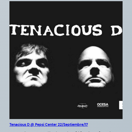
Tenacious D @ Pepsi Center 22/Septiembre/17