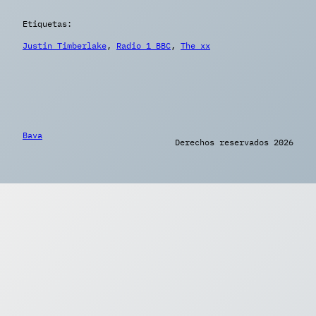
Etiquetas:
Justin Timberlake
, 
Radio 1 BBC
, 
The xx
Bava
Derechos reservados 2026