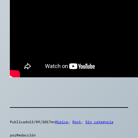
Publicado
13/09/2017
en
Música
, 
Rock
, 
Sin categoría
por
Redacción