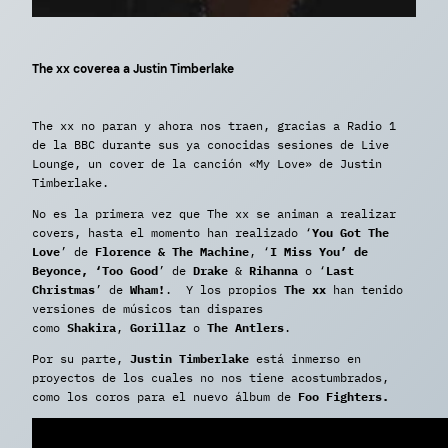
The xx coverea a Justin Timberlake
The xx no paran y ahora nos traen, gracias a Radio 1
de la BBC durante sus ya conocidas sesiones de Live
Lounge, un cover de la canción «My Love» de Justin
Timberlake.
No es la primera vez que The xx se animan a realizar
covers, hasta el momento han realizado ‘
You Got The
Love
’ de
Florence & The Machine
, ‘
I Miss You’ de
Beyonce, ‘Too Good
’ de
Drake
&
Rihanna
o ‘
Last
Christmas
’ de
Wham!
. Y los propios
The xx
han tenido
versiones de músicos tan dispares
como
Shakira
,
Gorillaz
o
The Antlers
.
Por su parte,
Justin Timberlake
está inmerso en
proyectos de los cuales no nos tiene acostumbrados,
como los coros para el nuevo álbum de
Foo Fighters.