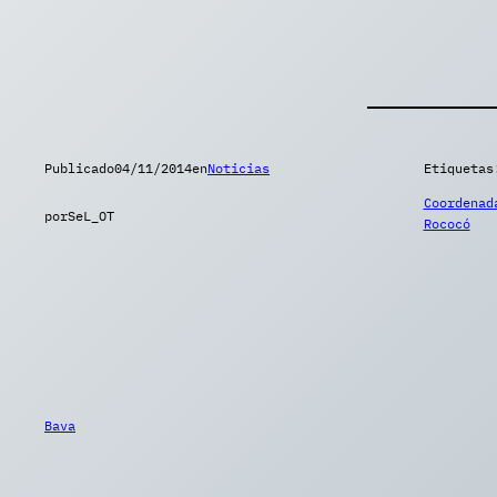
Publicado
04/11/2014
en
Noticias
Etiquetas
Coordenad
por
SeL_OT
Rococó
Bava