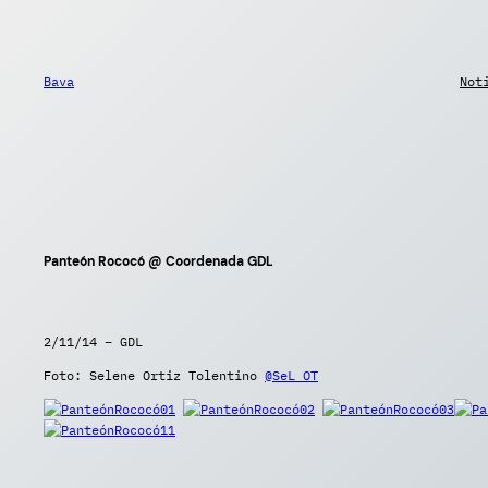
Saltar
al
contenido
Bava
Not
Panteón Rococó @ Coordenada GDL
2/11/14 – GDL
Foto: Selene Ortiz Tolentino
@SeL_OT