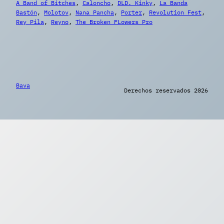
A Band of Bitches
, 
Caloncho
, 
DLD. Kinky
, 
La Banda
Bastón
, 
Molotov
, 
Nana Pancha
, 
Porter
, 
Revolution Fest
, 
Rey Pila
, 
Reyno
, 
The Broken FLowers Pro
Bava
Derechos reservados 2026